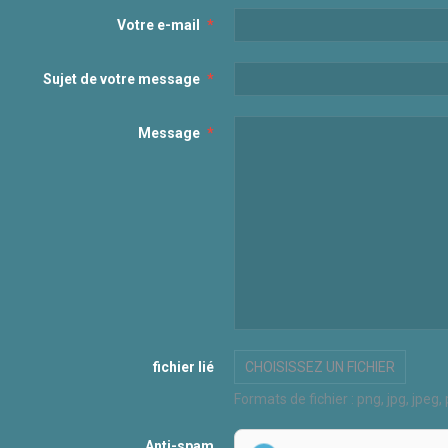
Votre e-mail
Sujet de votre message
Message
fichier lié
CHOISISSEZ UN FICHIER
Formats de fichier : png, jpg, jpeg,
Anti-spam