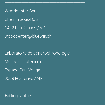
_________________________________________________________
Woodcenter Sàrl
Chemin Sous-Bois 3
1452 Les Rasses / VD
woodcenter@bluewin.ch
__________________________________________
Laboratoire de dendrochronologie
Musée du Laténium
Espace Paul Vouga
2068 Hauterive / NE
Bibliographie