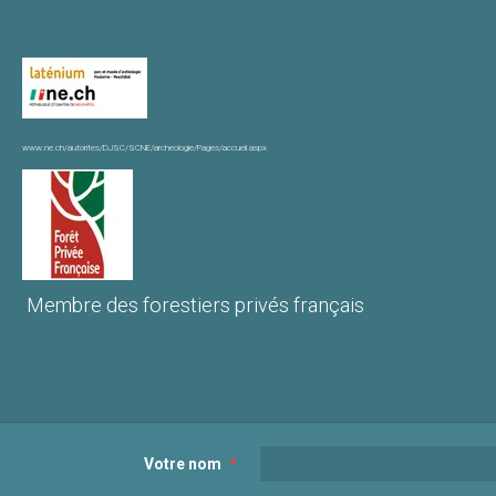
www.ne.ch/autorites/DJSC/SCNE/archeologie/Pages/accueil.aspx
Membre des forestiers privés français
Votre nom